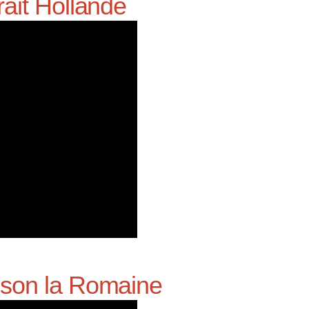
ait Hollande
ison la Romaine