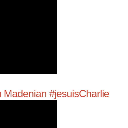
 Madenian #jesuisCharlie